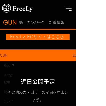
GUN
​銃・ガンパーツ
新着情報
FreeLy ECサイトはこちら
GUN
雑記
全ての
近日公開予定
記事
銃本体
その他のカテゴリーの記事を見まし
ょう。
ガンパ