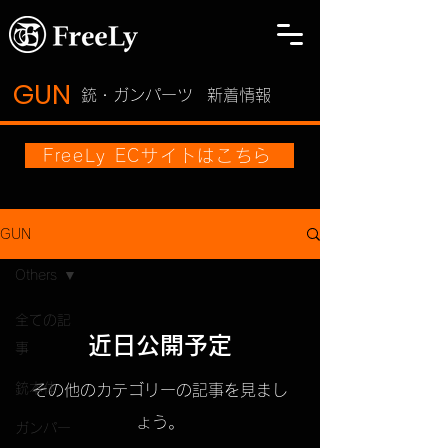
GUN
​銃・ガンパーツ
新着情報
FreeLy ECサイトはこちら
GUN
Others
全ての記
近日公開予定
事
銃本体
その他のカテゴリーの記事を見まし
ょう。
ガンパー