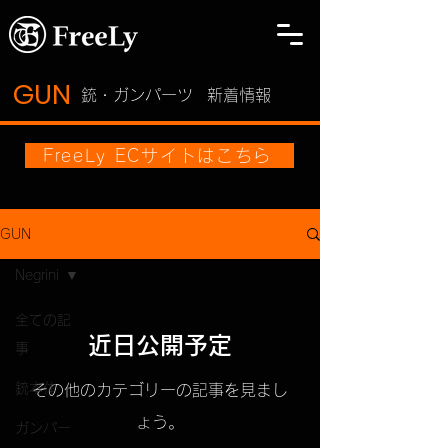
GUN
​銃・ガンパーツ
新着情報
FreeLy ECサイトはこちら
GUN
Negrini
全ての記
近日公開予定
事
銃本体
その他のカテゴリーの記事を見まし
ょう。
ガンパー